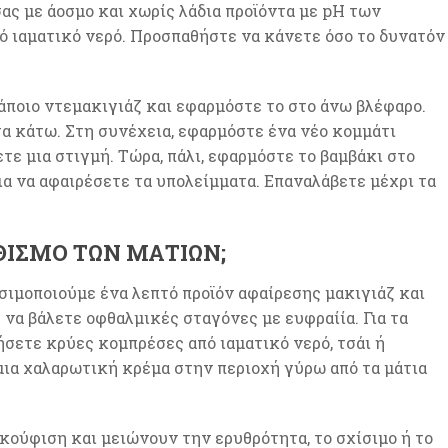
σας με άοσμο και χωρίς λάδια προϊόντα με pH των
ό ιαματικό νερό. Προσπαθήστε να κάνετε όσο το δυνατόν
άποιο ντεμακιγιάζ και εφαρμόστε το στο άνω βλέφαρο.
τα κάτω. Στη συνέχεια, εφαρμόστε ένα νέο κομμάτι
ε μια στιγμή. Τώρα, πάλι, εφαρμόστε το βαμβάκι στο
α να αφαιρέσετε τα υπολείμματα. Επαναλάβετε μέχρι τα
ΘΙΣΜΌ ΤΩΝ ΜΑΤΙΏΝ;
ησιμοποιούμε ένα λεπτό προϊόν αφαίρεσης μακιγιάζ και
 να βάλετε οφθαλμικές σταγόνες με ευφραίία. Για τα
σετε κρύες κομπρέσες από ιαματικό νερό, τσάι ή
μια χαλαρωτική κρέμα στην περιοχή γύρω από τα μάτια
ακούφιση και μειώνουν την ερυθρότητα, το σχίσιμο ή το