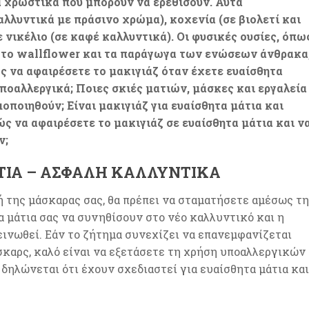
ά χρωστικά που μπορούν να ερεθίσουν. Αυτά
αλλυντικά με πράσινο χρώμα), κοχενία (σε βιολετί και
ε νικέλιο (σε καφέ καλλυντικά). Οι φυσικές ουσίες, όπω
, το wallflower και τα παράγωγα των ενώσεων άνθρακα
ς να αφαιρέσετε το μακιγιάζ όταν έχετε ευαίσθητα
υποαλλεργικά; Ποιες σκιές ματιών, μάσκες και εργαλεία
οποιηθούν; Είναι μακιγιάζ για ευαίσθητα μάτια και
ς να αφαιρέσετε το μακιγιάζ σε ευαίσθητα μάτια και ν
ν;
ΆΤΙΑ – ΑΣΦΑΛΉ ΚΑΛΛΥΝΤΙΚΆ
 της μάσκαρας σας, θα πρέπει να σταματήσετε αμέσως τη
τα μάτια σας να συνηθίσουν στο νέο καλλυντικό και η
εινωθεί. Εάν το ζήτημα συνεχίζει να επανεμφανίζεται
καρς, καλό είναι να εξετάσετε τη χρήση υποαλλεργικών
δηλώνεται ότι έχουν σχεδιαστεί για ευαίσθητα μάτια και