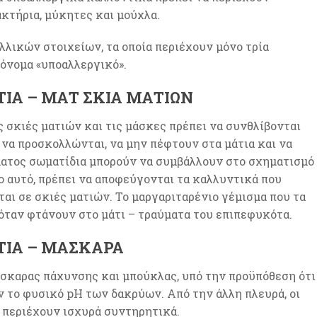
κτήρια, μύκητες και μούχλα.
λλικών στοιχείων, τα οποία περιέχουν μόνο τρία
 όνομα «υποαλλεργικό».
ΤΙΑ – ΜΑΤ ΣΚΙΆ ΜΑΤΙΏΝ
 σκιές ματιών και τις μάσκες πρέπει να συνθλίβονται
 να προσκολλώνται, να μην πέφτουν στα μάτια και να
ατος σωματίδια μπορούν να συμβάλλουν στο σχηματισμό
ο αυτό, πρέπει να αποφεύγονται τα καλλυντικά που
αι σε σκιές ματιών. Το μαργαριταρένιο γέμισμα που τα
όταν φτάνουν στο μάτι – τραύματα του επιπεφυκότα.
ΤΙΑ – ΜΆΣΚΑΡΑ
άσκαρας πάχυνσης και μπούκλας, υπό την προϋπόθεση ότι
ν το φυσικό pH των δακρύων. Από την άλλη πλευρά, οι
 περιέχουν ισχυρά συντηρητικά.