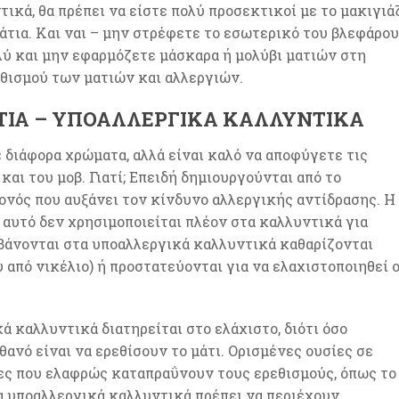
ικά, θα πρέπει να είστε πολύ προσεκτικοί με το μακιγιά
μάτια. Και ναι – μην στρέφετε το εσωτερικό του βλεφάρου
λύ και μην εφαρμόζετε μάσκαρα ή μολύβι ματιών στη
εθισμού των ματιών και αλλεργιών.
ΆΤΙΑ – ΥΠΟΑΛΛΕΡΓΙΚΆ ΚΑΛΛΥΝΤΙΚΆ
 διάφορα χρώματα, αλλά είναι καλό να αποφύγετε τις
αι του μοβ. Γιατί; Επειδή δημιουργούνται από το
νός που αυξάνει τον κίνδυνο αλλεργικής αντίδρασης. Η
’ αυτό δεν χρησιμοποιείται πλέον στα καλλυντικά για
μβάνονται στα υποαλλεργικά καλλυντικά καθαρίζονται
υ από νικέλιο) ή προστατεύονται για να ελαχιστοποιηθεί 
 καλλυντικά διατηρείται στο ελάχιστο, διότι όσο
ανό είναι να ερεθίσουν το μάτι. Ορισμένες ουσίες σε
ες που ελαφρώς καταπραΰνουν τους ερεθισμούς, όπως το
τα υποαλλεργικά καλλυντικά πρέπει να περιέχουν