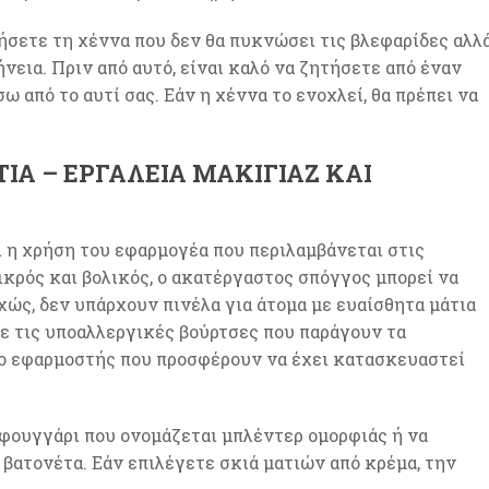
ήσετε τη χέννα που δεν θα πυκνώσει τις βλεφαρίδες αλλ
ήνεια. Πριν από αυτό, είναι καλό να ζητήσετε από έναν
ω από το αυτί σας. Εάν η χέννα το ενοχλεί, θα πρέπει να
ΙΑ – ΕΡΓΑΛΕΊΑ ΜΑΚΙΓΙΆΖ ΚΑΙ
ι η χρήση του εφαρμογέα που περιλαμβάνεται στις
ικρός και βολικός, ο ακατέργαστος σπόγγος μπορεί να
χώς, δεν υπάρχουν πινέλα για άτομα με ευαίσθητα μάτια
με τις υποαλλεργικές βούρτσες που παράγουν τα
 ο εφαρμοστής που προσφέρουν να έχει κατασκευαστεί
φουγγάρι που ονομάζεται μπλέντερ ομορφιάς ή να
 βατονέτα. Εάν επιλέγετε σκιά ματιών από κρέμα, την