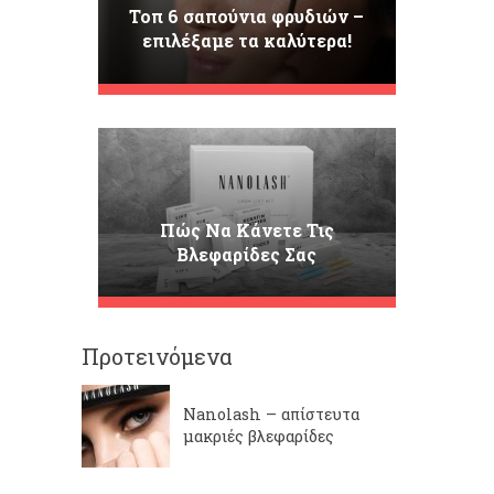
Τοπ 6 σαπούνια φρυδιών –
επιλέξαμε τα καλύτερα!
Πώς Να Κάνετε Τις
Βλεφαρίδες Σας
Μακρύτερες, Πιο Πυκνές
Και Καμπυλωτές Στο Σπίτι;
Το Nanolash Lash Lift Kit
Είναι Η Λύση!
Προτεινόμενα
Nanolash – απίστευτα
μακριές βλεφαρίδες