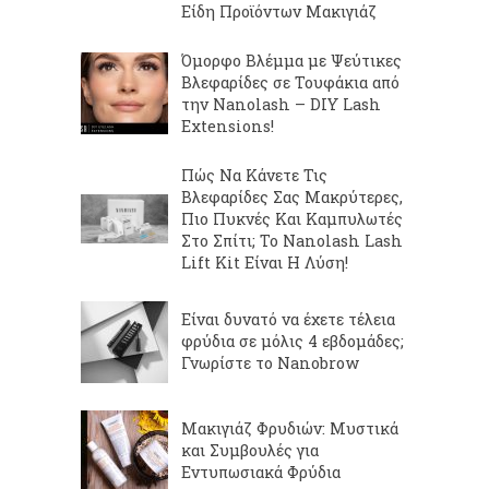
Είδη Προϊόντων Μακιγιάζ
Όμορφο Βλέμμα με Ψεύτικες
Βλεφαρίδες σε Τουφάκια από
την Nanolash – DIY Lash
Extensions!
Πώς Να Κάνετε Τις
Βλεφαρίδες Σας Μακρύτερες,
Πιο Πυκνές Και Καμπυλωτές
Στο Σπίτι; Το Nanolash Lash
Lift Kit Είναι Η Λύση!
Είναι δυνατό να έχετε τέλεια
φρύδια σε μόλις 4 εβδομάδες;
Γνωρίστε το Nanobrow
Μακιγιάζ Φρυδιών: Μυστικά
και Συμβουλές για
Εντυπωσιακά Φρύδια