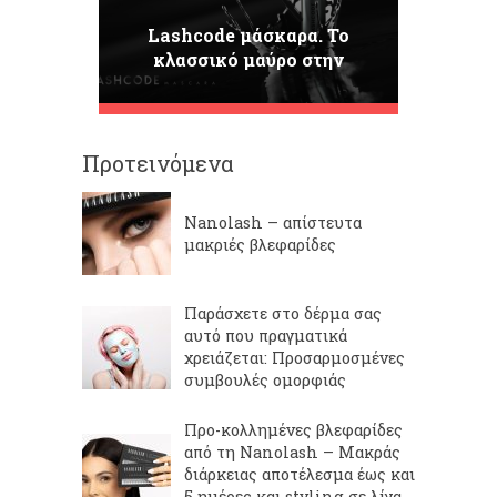
Lashcode μάσκαρα. Το
κλασσικό μαύρο στην
καλύτερη έκδοσή του
Προτεινόμενα
Nanolash – απίστευτα
μακριές βλεφαρίδες
Παράσχετε στο δέρμα σας
αυτό που πραγματικά
χρειάζεται: Προσαρμοσμένες
συμβουλές ομορφιάς
Προ-κολλημένες βλεφαρίδες
από τη Nanolash – Μακράς
διάρκειας αποτέλεσμα έως και
5 ημέρες και styling σε λίγα